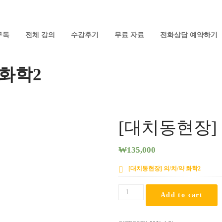
구독
전체 강의
수강후기
무료 자료
전화상담 예약하기
 화학2
[대치동현장] 
₩
135,000
[대치동현장] 의/치/약 화학2
[대
Add to cart
치
동
현